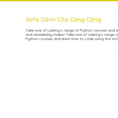
Sofa Dành Cho Công Cộng
Take one of Udemy’s range of Python courses and lea
and readability makes Take one of Udemy’s range o
Python courses and learn how to code using this inc