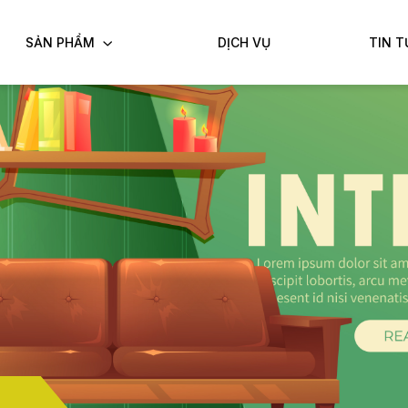
SẢN PHẨM
DỊCH VỤ
TIN T
ĐĂNG KÝ ĐẶT HÀNG
Họ tên (
*
)