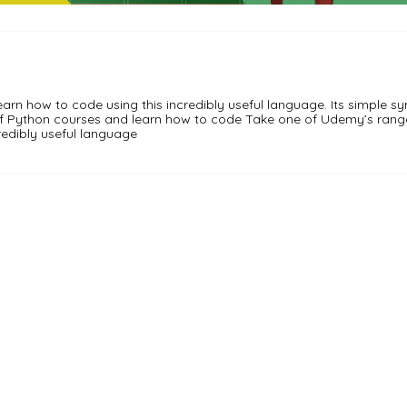
Email (
*
)
Điện thoại (
*
)
rn how to code using this incredibly useful language. Its simple sy
f Python courses and learn how to code Take one of Udemy’s rang
redibly useful language
Sản phẩm chọn (
*
)
ĐẶT HÀNG NGAY